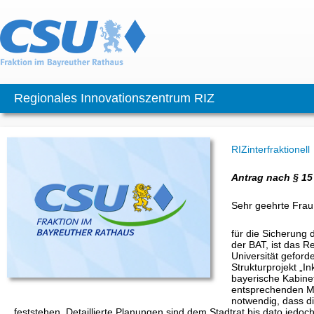
Regionales Innovationszentrum RIZ
RIZinterfraktionell
Antrag nach § 15
Sehr geehrte Frau
für die Sicherung
der BAT, ist das R
Universität gefor
Strukturprojekt „I
bayerische Kabinett
entsprechenden Mit
notwendig, dass di
feststehen. Detaillierte Planungen sind dem Stadtrat bis dato jedoch