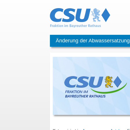
Änderung der Abwassersatzung