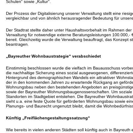
Schulen“ sowie „Kultur“.
Der Prozess der Digitalisierung unserer Verwaltung stellt eine ries
vergleichbar und von ähnlich herausragender Bedeutung für unsere 
Der Stadtrat stellte daher unter Haushaltsvorbehalt im Rahmen der
Verwaltung für notwendige externe Beratungsleistungen 100.000,- 
bereit. Gleichzeitig wurde die Verwaltung beauftragt, das Konzept
beantragen.
„Bayreuther Wohnbaustrategie“ verabschiedet
Einstimmig beschlossen wurde die vielfach im Bauausschuss vorber
die nachhaltige Sicherung eines sozial ausgewogenen, differenzie
Hintergrund des demographischen Wandels ein attraktiver Wohnstand
der in den kommenden Jahren zu erwartende Rückgang an geförde
Wohnungsbau neben den bestehenden Angeboten an preisgünstig
sowie der Bayreuther Wohnungsbaugenossenschaften. Um soziale 
Standorten im Stadtgebiet entstehen. Die Bayreuther Wohnbaustrate
sieht u.a. eine feste Quote für geförderten Wohnungsbau sowie eine
Planungs- und Baurecht ungenutzt bleibt, damit die Wohnbedürfnis
Künftig „Freiflächengestaltungssatzung“
Wie bereits in vielen anderen Städten soll künftig auch in Bayreuth