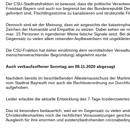
Der CSU-Stadtratsfraktion ist bewusst, dass die politische Verantw
Freistaat Bayern und auch nur begrenzt bei der Bundesrepublik Deut
gefordert sind, Flüchtlingsströme zu kanalisieren und strukturelle F
Dennoch sind wir der Meinung, dass wir angesichts der katastropha
Zeichen der Humanität und Empathie zu setzen. Dabei sehen wir nic
max. 15 Personen in irgendeiner Weise falsche Signale setzt. Bei 
Gegensatz zu vielen allein reisenden Asylbewerbern mit ungeklärte
Die CSU-Fraktion hat daher einstimmig dem vermittelnden Verwaltung
menschenverachtender Begründung) abgelehnt wurde.
Auch verkaufsoffener Sonntag am 08.11.2020 abgesagt
Nachdem bereits im beschließenden Ältestenausschuss der Martini
vom Stadtrat Bayreuth nun auch die Rechtsverordnung zur Durchf
aufgehoben.
Leider erlaubte die aktuelle Entwicklung des 7-Tage-Inzidenzwerte
Das ist besonders bedauerlich, weil wir im Gegensatz zu vielen an
Christkindlesmarktes noch die rechtlichen Voraussetzungen gescha
Ausgleich für ihre enormen und existenzbedrohenden coronabedin