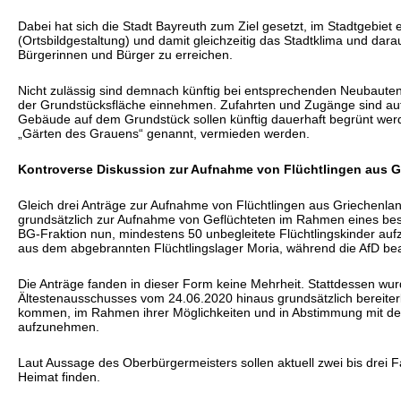
Dabei hat sich die Stadt Bayreuth zum Ziel gesetzt, im Stadtgebiet
(Ortsbildgestaltung) und damit gleichzeitig das Stadtklima und dar
Bürgerinnen und Bürger zu erreichen.
Nicht zulässig sind demnach künftig bei entsprechenden Neubauten
der Grundstücksfläche einnehmen. Zufahrten und Zugänge sind auf
Gebäude auf dem Grundstück sollen künftig dauerhaft begrünt werd
„Gärten des Grauens“ genannt, vermieden werden.
Kontroverse Diskussion zur Aufnahme von Flüchtlingen aus G
Gleich drei Anträge zur Aufnahme von Flüchtlingen aus Griechenland 
grundsätzlich zur Aufnahme von Geflüchteten im Rahmen eines besc
BG-Fraktion nun, mindestens 50 unbegleitete Flüchtlingskinder a
aus dem abgebrannten Flüchtlingslager Moria, während die AfD bea
Die Anträge fanden in dieser Form keine Mehrheit. Stattdessen wur
Ältestenausschusses vom 24.06.2020 hinaus grundsätzlich bereiter
kommen, im Rahmen ihrer Möglichkeiten und in Abstimmung mit dem 
aufzunehmen.
Laut Aussage des Oberbürgermeisters sollen aktuell zwei bis drei F
Heimat finden.