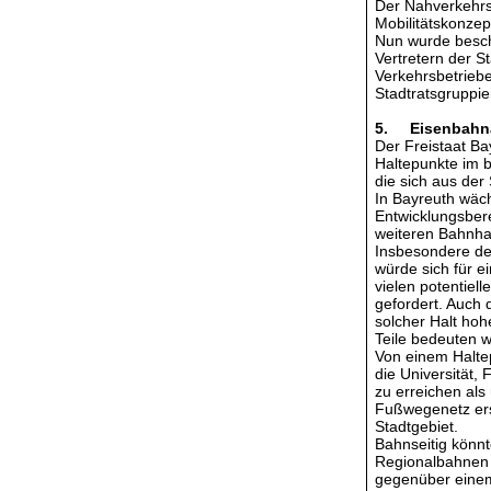
Der Nahverkehrsp
Mobilitätskonzept
Nun wurde besch
Vertretern der S
Verkehrsbetriebe
Stadtratsgruppi
5. Eisenbahnan
Der Freistaat Ba
Haltepunkte im 
die sich aus de
In Bayreuth wäch
Entwicklungsbere
weiteren Bahnha
Insbesondere de
würde sich für e
vielen potentie
gefordert. Auch 
solcher Halt hoh
Teile bedeuten 
Von einem Halte
die Universität, 
zu erreichen als
Fußwegenetz ersc
Stadtgebiet.
Bahnseitig könn
Regionalbahnen 
gegenüber einem