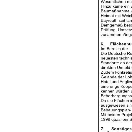
Wesentlichen nu
Hinzu käme ein 
Baumaßnahme wü
Heimat mit Weich
Bayreuth seit l
Demgemäß beschl
Prüfung, Umsetz
zusammenhängend
6. Flächennutz
Im Bereich der L
Die Deutsche Re
neuesten techni
Standorte an der
direkten Umfeld
Zudem konkretisi
Gelände der Loh
Hotel und Anglie
eine enge Kooper
kennen würden un
Beherbergungsan
Da die Flächen 
ausgewiesen sin
Bebauungsplan- 
Mit beiden Proje
1999 quasi ein So
7. Sonstiges