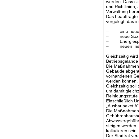
werden. Dass si
und Richtlinien,
Verwaltung berei
Das beauftragte
vorgelegt, das 
– eine neue Ene
– neue Sozialg
– Energiespeic
– neuen Insta
Gleichzeitig wir
Betriebsgelände
Die Maßnahmen s
Gebäude abgenutz
vorhandenen Geb
werden können.
Gleichzeitig soll
um damit gleichz
Reinigungsstufe
Einschließlich 
„Ausbaupaket A“ 
Die Maßnahmen s
Gebührenhaushal
Abwassergebühren
steigen werden.
kalkulieren sein.
Der Stadtrat ver