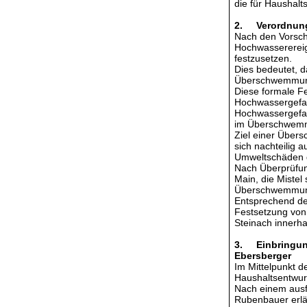
die für Haushalt
2. Verordnung
Nach den Vorschr
Hochwasserereig
festzusetzen.
Dies bedeutet, 
Überschwemmunge
Diese formale Fe
Hochwassergefa
Hochwassergefahr
im Überschwemm
Ziel einer Übers
sich nachteilig 
Umweltschäden 
Nach Überprüfun
Main, die Miste
Überschwemmung
Entsprechend de
Festsetzung vo
Steinach innerha
3. Einbringung
Ebersberger
Im Mittelpunkt 
Haushaltsentwur
Nach einem ausf
Rubenbauer erlä