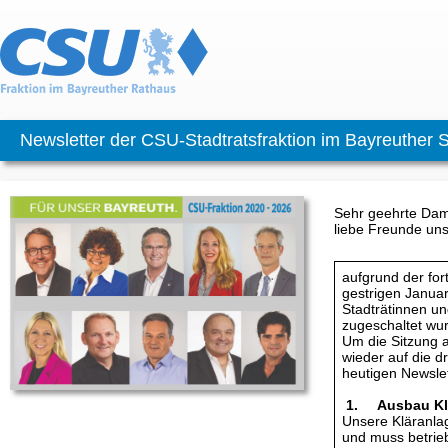
Newsletter der CSU-Stadtratsfraktion im Bayreuther 
Sehr geehrte Dam
liebe Freunde uns
aufgrund der for
gestrigen Januar
Stadträtinnen un
zugeschaltet wu
Um die Sitzung a
wieder auf die d
heutigen Newslet
1. Ausbau Kl
Unsere Kläranla
und muss betrie