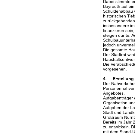
Dabei stimmte e
Bayreuth auf ein
Schuldenabbau v
historischen Tie
zurückgehenden 
insbesondere im
finanzieren sein
steigen dürfte. 
Schulbauunterhal
jedoch unvermeid
Die gesamte Hau
Der Stadtrat wir
Haushaltsentwur
Die Verabschiedu
vorgesehen.
4. Erstellung 
Der Nahverkehrsp
Personennahver
Angebotes.
Aufgabenträger d
Organisation und
Aufgaben der Lan
Stadt und Landkr
Großraum Nürnbe
Bereits im Jahr 
zu entwickeln. D
mit dem Stand-U