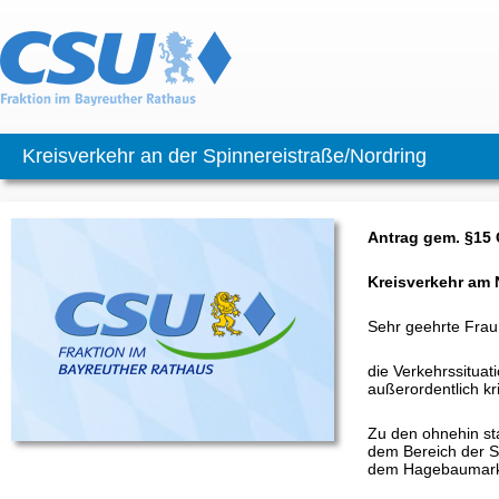
Kreisverkehr an der Spinnereistraße/Nordring
Antrag gem. §1
Kreisverkehr am 
Sehr geehrte Frau
die Verkehrssitua
außerordentlich kri
Zu den ohnehin s
dem Bereich der S
dem Hagebaumarkt i