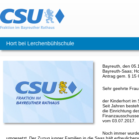
Hort bei Lerchenbühlschule
Bayreuth, den 05.
Bayreuth-Saas; Ho
Antrag gem. §
Sehr geehrte Frau
der Kinderhort im 
Seit Jahren besteh
die Einrichtung d
Finanzausschusse
vom 03.07.2017.
Noch immer wurde u
umgesetzt. Der Zuzug junger Familien in die Saas hält erfreulicher