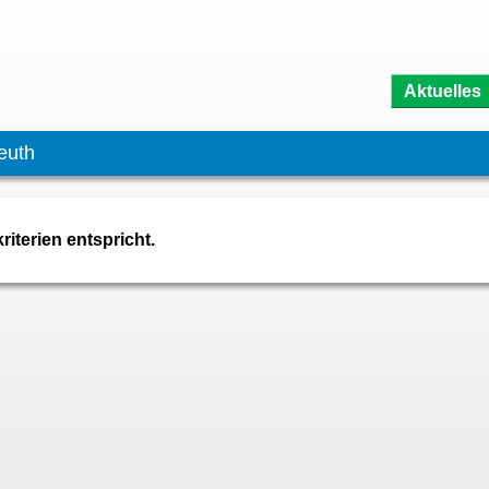
Aktuelles
euth
iterien entspricht.